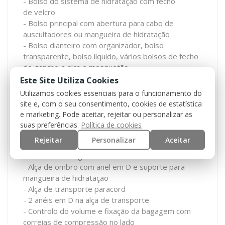
- Bolso do sistema de hidratação com fecho
de velcro
- Bolso principal com abertura para cabo de
auscultadores ou mangueira de hidratação
- Bolso dianteiro com organizador, bolso
transparente, bolso líquido, vários bolsos de fecho
de gancho e alça e mosquetão
- Zíper de duas vias no bolso principal e bolso
Este Site Utiliza Cookies
frontal
Utilizamos cookies essenciais para o funcionamento do
- Bolsos laterais expansíveis por zíper
site e, com o seu consentimento, cookies de estatística
- Estofos ergonómicos nas costas
e marketing. Pode aceitar, rejeitar ou personalizar as
- Cinto elástico e ajustável com fivela de liberação
suas preferências.
Política de cookies
rápida
Rejeitar
Personalizar
Aceitar
- Alça de ombro ergonómica, ajustável e estofada,
com 7 cm de largura
- Alça de ombro com anel em D e suporte para
mangueira de hidratação
- Alça de transporte paracord
- 2 anéis em D na alça de transporte
- Controlo do volume e fixação da bagagem com
correias de compressão no lado