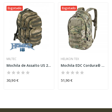
Esgotado
Esgotado
MILTEC
HELIKON TEX
Mochila de Assalto US 20L A-Tacs FG
Mochila EDC Cordura® Multicam® [Helikon-Tex]
30,90 €
51,90 €