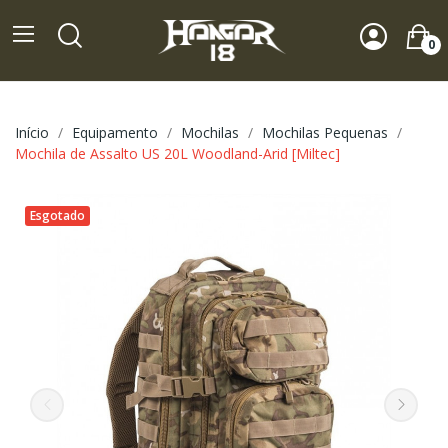
0
Início
Equipamento
Mochilas
Mochilas Pequenas
Mochila de Assalto US 20L Woodland-Arid [Miltec]
Esgotado