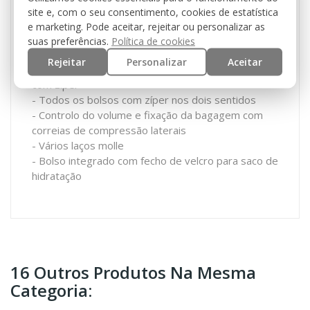
fecho rápido
site e, com o seu consentimento, cookies de estatística
- Alça de transporte
e marketing. Pode aceitar, rejeitar ou personalizar as
- 2 bolsos grandes com vários bolsos de zíper e
suas preferências.
Política de cookies
rede
Rejeitar
Personalizar
Aceitar
- Bolso frontal com organizador e bolso adicional
com zíper
- Todos os bolsos com zíper nos dois sentidos
- Controlo do volume e fixação da bagagem com
correias de compressão laterais
- Vários laços molle
- Bolso integrado com fecho de velcro para saco de
hidratação
16 Outros Produtos Na Mesma
Categoria: