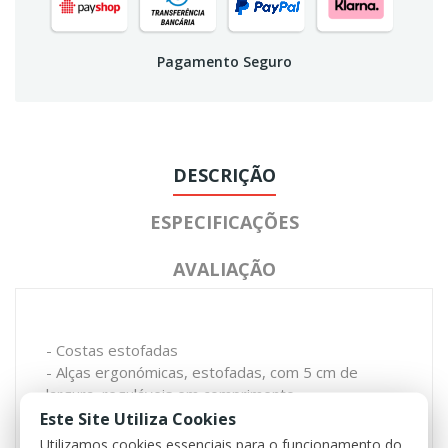
Pagamento Seguro
DESCRIÇÃO
ESPECIFICAÇÕES
AVALIAÇÃO
- Costas estofadas
- Alças ergonómicas, estofadas, com 5 cm de
largura, reguláveis em comprimento
- Ilhós para fixar material adicional
Este Site Utiliza Cookies
- Correia de barriga ajustável em comprimento com
Utilizamos cookies essenciais para o funcionamento do