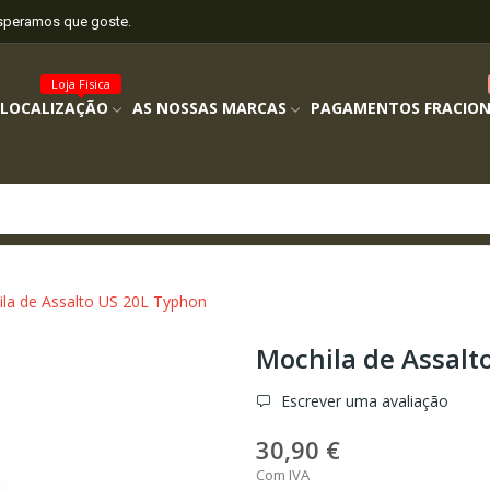
esperamos que goste.
Loja Fisica
 LOCALIZAÇÃO
AS NOSSAS MARCAS
PAGAMENTOS FRACIO
la de Assalto US 20L Typhon
Mochila de Assalt
Escrever uma avaliação
30,90 €
Com IVA