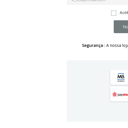
Acei
No
Segurança
A nossa loj