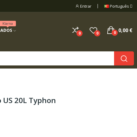
Entrar
Português
Klarna
0,00 €
NADOS
0
0
0
o US 20L Typhon