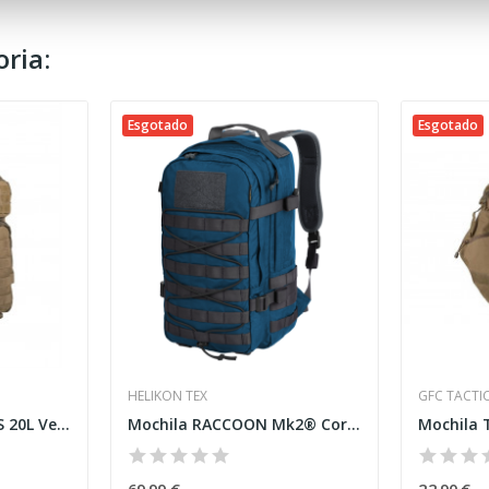
ria:
Esgotado
Esgotado
HELIKON TEX
GFC TACTI
Mochila de Assalto US 20L Verde...
Mochila RACCOON Mk2® Cordura® Midnight Blue...
Mochila 