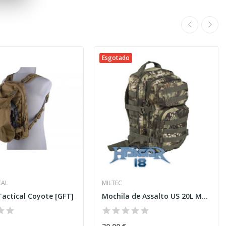
Esgotado
CAL
MILTEC
Tactical Coyote [GFT]
Mochila de Assalto US 20L Mandrake