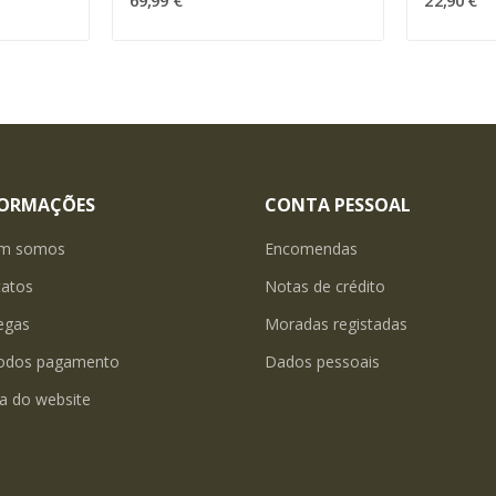
69,99 €
22,90 €
FORMAÇÕES
CONTA PESSOAL
m somos
Encomendas
tatos
Notas de crédito
egas
Moradas registadas
odos pagamento
Dados pessoais
a do website