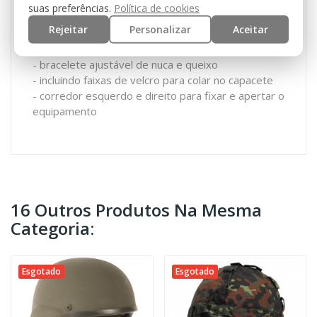
M.I.C.H. = Modular Integrated Communications
suas preferências.
Política de cookies
Helmet
Rejeitar
Personalizar
Aceitar
- secção interior ajustável individual
- bracelete ajustável de nuca e queixo
- incluindo faixas de velcro para colar no capacete
- corredor esquerdo e direito para fixar e apertar o
equipamento
16 Outros Produtos Na Mesma
Categoria:
Esgotado
Esgotado