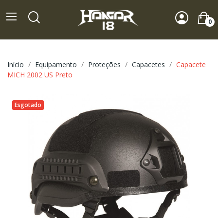
0
Início
Equipamento
Proteções
Capacetes
Capacete
MICH 2002 US Preto
Esgotado