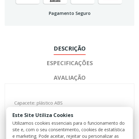
Pagamento Seguro
DESCRIÇÃO
ESPECIFICAÇÕES
AVALIAÇÃO
Capacete: plástico ABS
Trilhos laterais: Fibra de vidro
Este Site Utiliza Cookies
Montagem na frente: Fibra de vidro
Utilizamos cookies essenciais para o funcionamento do
Correia do queixo: 70% poliéster, 30% algodão
site e, com o seu consentimento, cookies de estatística
Capacete interno: 100% poliuretano
e marketing. Pode aceitar, rejeitar ou personalizar as