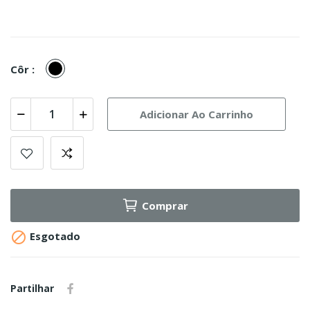
Preto
Côr :
Adicionar Ao Carrinho
Comprar

Esgotado
Partilhar