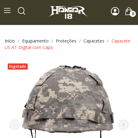
0
Início
Equipamento
Proteções
Capacetes
Capacete
US AT-Digital com Capa
Esgotado