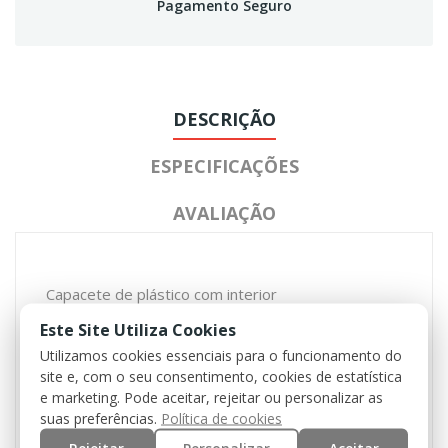
Pagamento Seguro
DESCRIÇÃO
ESPECIFICAÇÕES
AVALIAÇÃO
Capacete de plástico com interior
Ajustável no pescoço
Este Site Utiliza Cookies
Correia de queixo com fecho de aperto
Utilizamos cookies essenciais para o funcionamento do
Capa do capacete destacável com cordão
site e, com o seu consentimento, cookies de estatística
Vários loops
e marketing. Pode aceitar, rejeitar ou personalizar as
suas preferências.
Política de cookies
Material:
Capa: 100% algodão