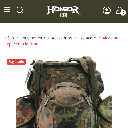
0
Início
Equipamento
Acessórios
Capacete
Alça para
Capacete Flecktarn
Esgotado