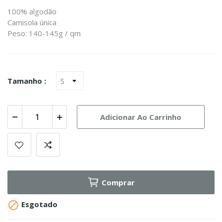
100% algodão
Camisola única
Peso: 140-145g / qm
Tamanho :
Adicionar Ao Carrinho
Comprar

Esgotado