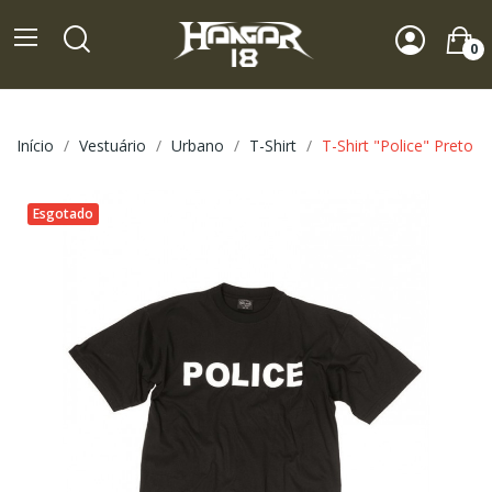
0
Início
Vestuário
Urbano
T-Shirt
T-Shirt "Police" Preto
Esgotado