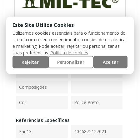
Este Site Utiliza Cookies
Utilizamos cookies essenciais para o funcionamento do
site e, com o seu consentimento, cookies de estatística
Referência
17811061S
e marketing. Pode aceitar, rejeitar ou personalizar as
suas preferências.
Política de cookies
Ficha Informativa
Rejeitar
Personalizar
Aceitar
Peso
Composições
Côr
Police Preto
Referências Específicas
Ean13
4046872127021