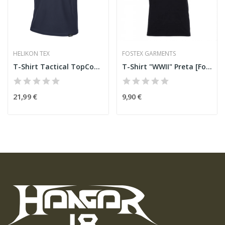
HELIKON TEX
FOSTEX GARMENTS
T-Shirt Tactical TopCool - Navy Blue [Helikon-Tex]
T-Shirt "WWII" Preta [Fostex]
21,99 €
9,90 €