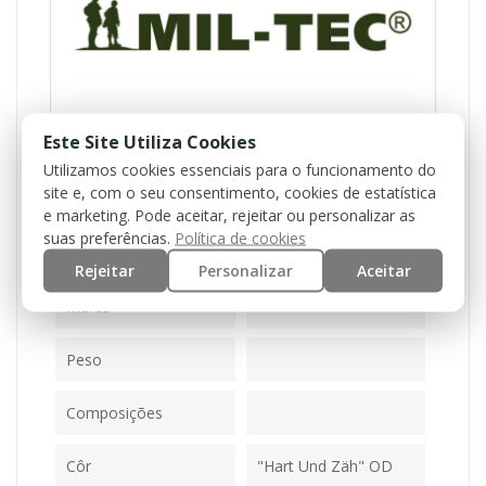
Este Site Utiliza Cookies
Utilizamos cookies essenciais para o funcionamento do
Referência
11058001
site e, com o seu consentimento, cookies de estatística
Disponível
e marketing. Pode aceitar, rejeitar ou personalizar as
0 Itens
suas preferências.
Política de cookies
Ficha Informativa
Rejeitar
Personalizar
Aceitar
Marca
Peso
Composições
Côr
"Hart Und Zäh" OD