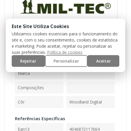
Este Site Utiliza Cookies
Utilizamos cookies essenciais para o funcionamento do
site e, com o seu consentimento, cookies de estatística
e marketing. Pode aceitar, rejeitar ou personalizar as
Referência
11012071-S
suas preferências.
Política de cookies
Rejeitar
Personalizar
Aceitar
Ficha Informativa
Marca
Composições
Côr
Woodland Digital
Referências Específicas
Ean13
4046872117664