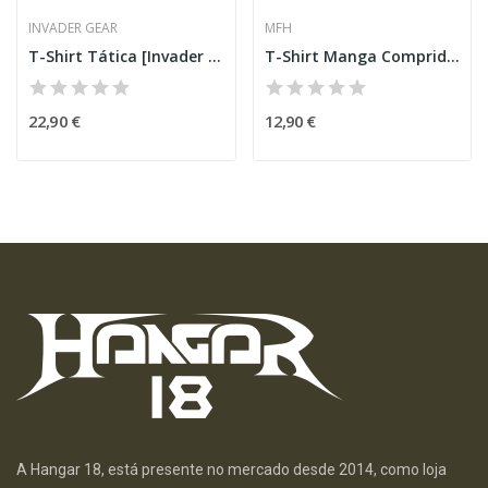
INVADER GEAR
MFH
T-Shirt Tática [Invader Gear]
T-Shirt Manga Comprida c/ Bolsos Olive [MFH]
22,90 €
12,90 €
A Hangar 18, está presente no mercado desde 2014, como loja