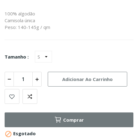
100% algodão
Camisola única
Peso: 140-145g / qm
Tamanho :
Adicionar Ao Carrinho
Comprar

Esgotado