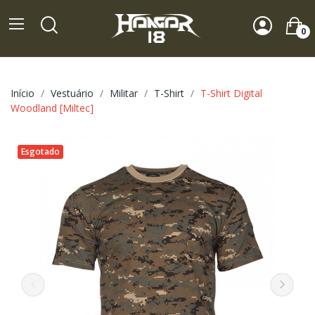
0
Início
Vestuário
Militar
T-Shirt
T-Shirt Digital
Woodland [Miltec]
Esgotado