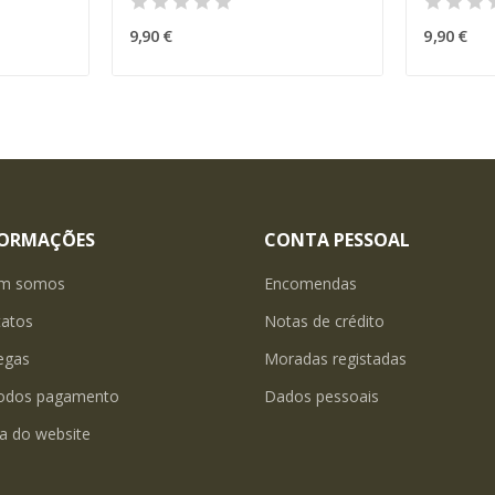
9,90 €
9,90 €
FORMAÇÕES
CONTA PESSOAL
m somos
Encomendas
tatos
Notas de crédito
egas
Moradas registadas
odos pagamento
Dados pessoais
a do website