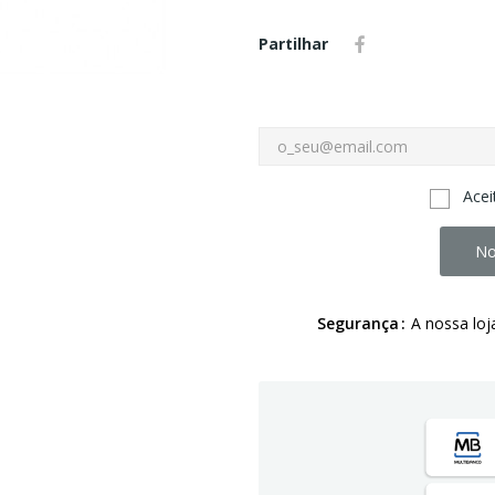
Partilhar
Acei
No
Segurança
A nossa loj