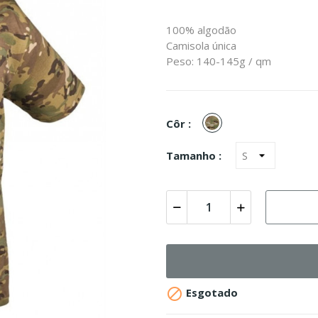
100% algodão
Camisola única
Peso: 140-145g / qm
Multicam
Côr :
Tamanho :

Esgotado