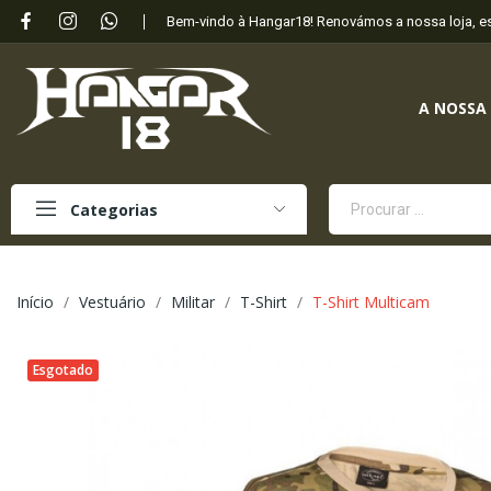
Bem-vindo à Hangar18! Renovámos a nossa loja, 
A NOSSA
Categorias
Início
Vestuário
Militar
T-Shirt
T-Shirt Multicam
Esgotado