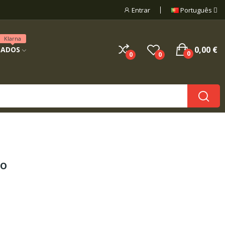
Entrar
Português
Klarna
0,00 €
NADOS
0
0
0
mo