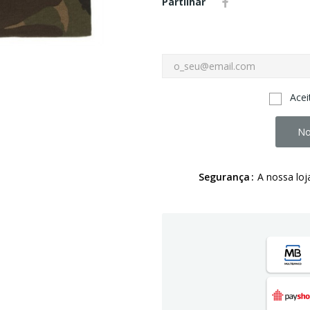
Partilhar
Acei
No
Segurança
A nossa loj