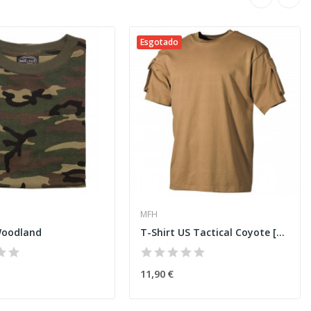
Esgotado
MFH
Woodland
T-Shirt US Tactical Coyote [MFH]
11,90 €