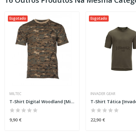
Esgotado
Esgotado
MILTEC
INVADER GEAR
T-Shirt Digital Woodland [Miltec]
T-Shirt Tática [Invad
9,90 €
22,90 €