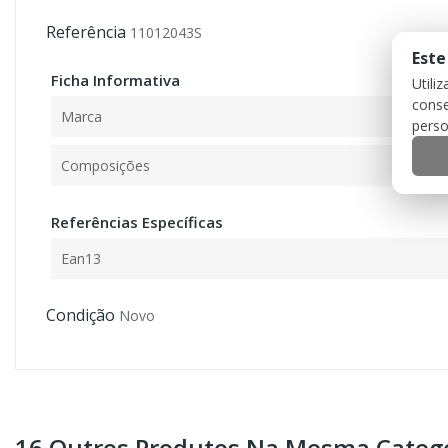
Referência
11012043S
Este
Ficha Informativa
Utili
conse
Marca
perso
Composições
Referências Específicas
Ean13
Condição
Novo
16 Outros Produtos Na Mesma Catego