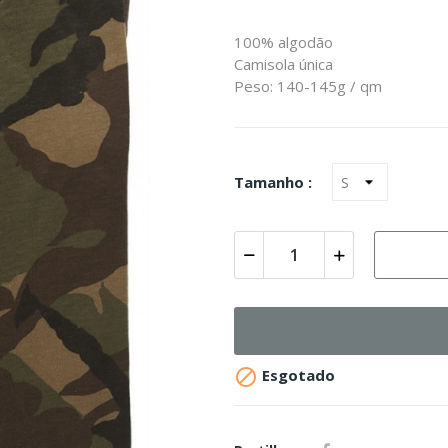
100% algodão
Camisola única
Peso: 140-145g / qm
Tamanho :

Esgotado