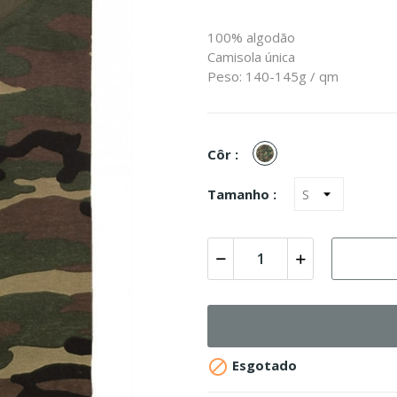
100% algodão
Camisola única
Peso: 140-145g / qm
Woodland
Côr :
Tamanho :

Esgotado