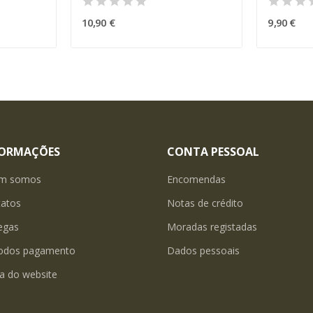
10,90 €
9,90 €
FORMAÇÕES
CONTA PESSOAL
m somos
Encomendas
tatos
Notas de crédito
egas
Moradas registadas
odos pagamento
Dados pessoais
a do website