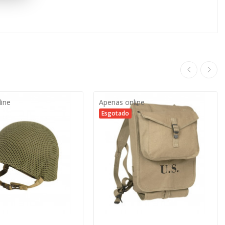
line
Apenas online
Esgotado