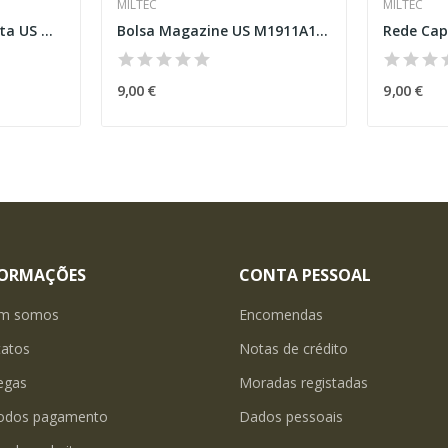
MILTEC
MILTEC
Uniforme Paraquedista US M42
Bolsa Magazine US M1911A1 Khaki
Rede Cap
9,00 €
9,00 €
FORMAÇÕES
CONTA PESSOAL
m somos
Encomendas
tatos
Notas de crédito
egas
Moradas registadas
odos pagamento
Dados pessoais