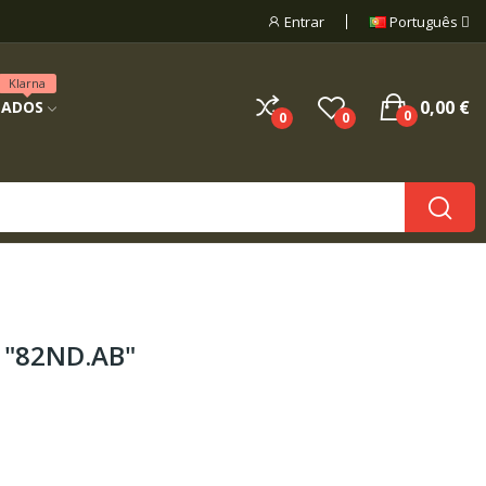
Entrar
Português
Klarna
0,00 €
NADOS
0
0
0
 "82ND.AB"