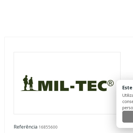
Este
Utili
conse
perso
Referência
16855600