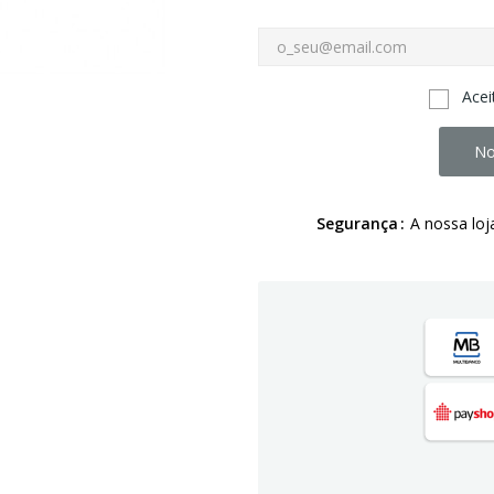
Acei
No
Segurança
A nossa loj