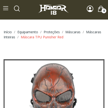
0
Início
Equipamento
Proteções
Máscaras
Máscaras
Inteiras
Máscara TPU Punisher Red