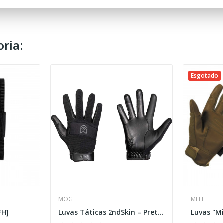
ria:
Esgotado
MOG
MFH
FH]
Luvas Táticas 2ndSkin – Pretas [MoG®]