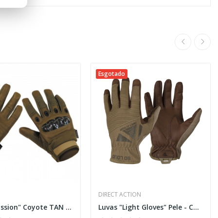
Esgotado
DIRECT ACTION
Luvas "Mission" Coyote TAN [MFH]
Luvas "Light Gloves" Pele - Coyote [Direct Action]