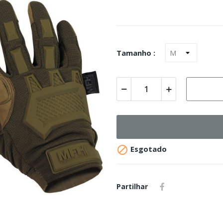
Tamanho :

Esgotado
Partilhar