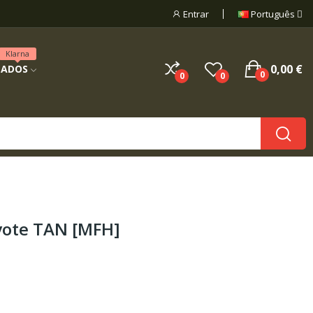
Entrar
Português
Klarna
0,00 €
NADOS
0
0
0
yote TAN [MFH]