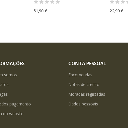
51,90 €
22,90 €
FORMAÇÕES
CONTA PESSOAL
m somos
Encomendas
tatos
Notas de crédito
egas
Moradas registadas
odos pagamento
Dados pessoais
a do website