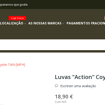
esperamos que goste.
Loja Fisica
 LOCALIZAÇÃO
AS NOSSAS MARCAS
PAGAMENTOS FRACIO
oyote TAN [MFH]
Luvas "Action" Co
Escrever uma avaliação
18,90 €
Com IVA