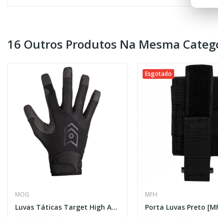
16 Outros Produtos Na Mesma Catego
Esgotado
MOG
MFH
Luvas Táticas Target High Abrasion – Pretas [MoG®]
Porta Luvas Preto [M