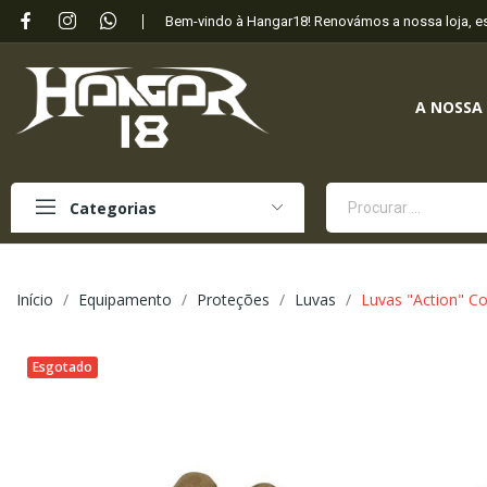
Bem-vindo à Hangar18! Renovámos a nossa loja, 
A NOSSA
Categorias
Início
Equipamento
Proteções
Luvas
Luvas "Action" C
Esgotado