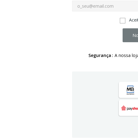
Acei
No
Segurança
A nossa loj