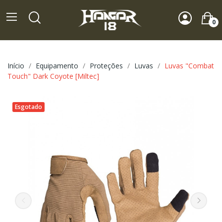
0
Início
Equipamento
Proteções
Luvas
Luvas "Combat
Touch" Dark Coyote [Miltec]
Esgotado