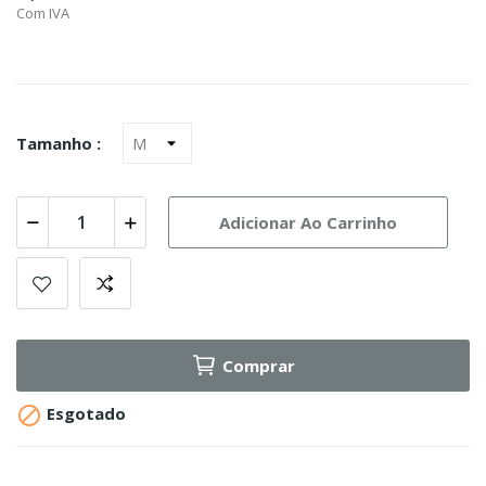
Com IVA
Tamanho :
Adicionar Ao Carrinho
Comprar

Esgotado