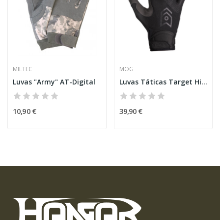
MILTEC
MOG
Luvas "Army" AT-Digital
Luvas Táticas Target High Abrasion – Pretas [MoG®]
10,90 €
39,90 €