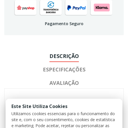
Pagamento Seguro
DESCRIÇÃO
ESPECIFICAÇÕES
AVALIAÇÃO
Este Site Utiliza Cookies
Palma: 60% Poliamida, 40% Poliuretano
Costas de mão: 70% Nylon, 30% Elastano
Utilizamos cookies essenciais para o funcionamento do
site e, com o seu consentimento, cookies de estatística
- dedo indicador e polegar com "inserção de toque"
e marketing. Pode aceitar, rejeitar ou personalizar as