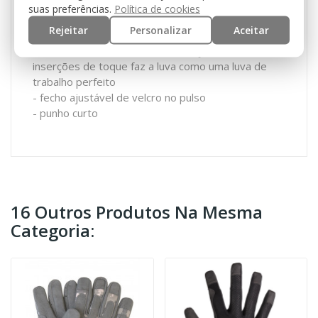
- operação fácil de máquinas, telemóveis ou tablets
suas preferências.
Política de cookies
com ecrã táctil
Rejeitar
Personalizar
Aceitar
- orifícios finos de ventilação na palma da mão
- inserto elástico, furos de ventilação, bem como
inserções de toque faz a luva como uma luva de
trabalho perfeito
- fecho ajustável de velcro no pulso
- punho curto
16 Outros Produtos Na Mesma
Categoria: