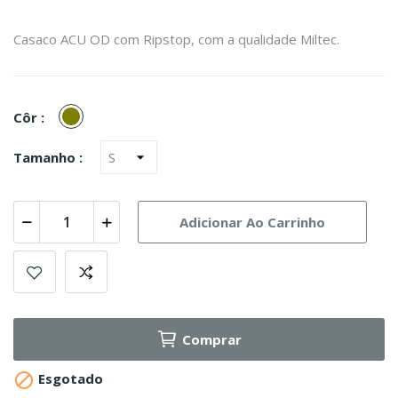
Casaco ACU OD com Ripstop, com a qualidade Miltec.
Olive
Côr :
Tamanho :
Adicionar Ao Carrinho
Comprar

Esgotado