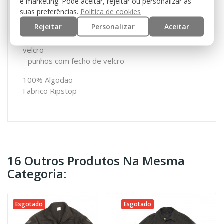
e marketing. Pode aceitar, rejeitar ou personalizar as
- 2 bolsos de ombro com fecho de velcro
suas preferências.
Política de cookies
- 3 velcros para fixação de patch/nome
Rejeitar
Personalizar
Aceitar
- gola alta
- fecho zip frontal forte com fecho adicional em
velcro
- punhos com fecho de velcro
100% Algodão
Fabrico Ripstop
16 Outros Produtos Na Mesma
Categoria:
Esgotado
Esgotado