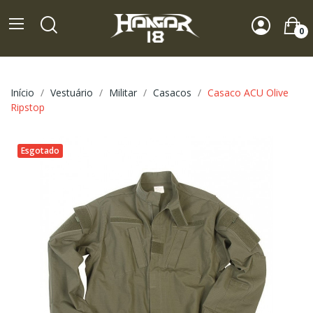
0
Início
Vestuário
Militar
Casacos
Casaco ACU Olive
Ripstop
Esgotado