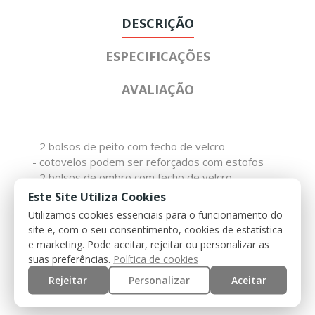
DESCRIÇÃO
ESPECIFICAÇÕES
AVALIAÇÃO
- 2 bolsos de peito com fecho de velcro
- cotovelos podem ser reforçados com estofos
- 2 bolsos de ombro com fecho de velcro
- 3 velcros para fixação de patch/nome
Este Site Utiliza Cookies
- gola alta
Utilizamos cookies essenciais para o funcionamento do
- fecho zip frontal forte com fecho adicional em
site e, com o seu consentimento, cookies de estatística
velcro
e marketing. Pode aceitar, rejeitar ou personalizar as
- punhos com fecho de velcro
suas preferências.
Política de cookies
Rejeitar
Personalizar
Aceitar
100% Algodão
Fabrico Ripstop