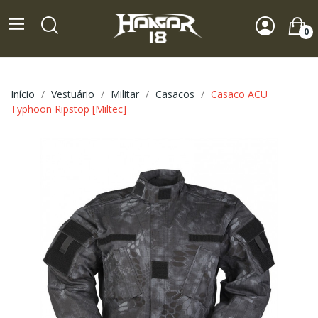
0
Início
Vestuário
Militar
Casacos
Casaco ACU
Typhoon Ripstop [Miltec]