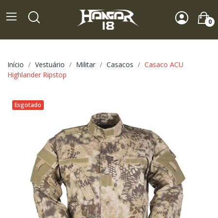
0
Início
Vestuário
Militar
Casacos
Casaco ACU
Highlander Ripstop
Esgotado