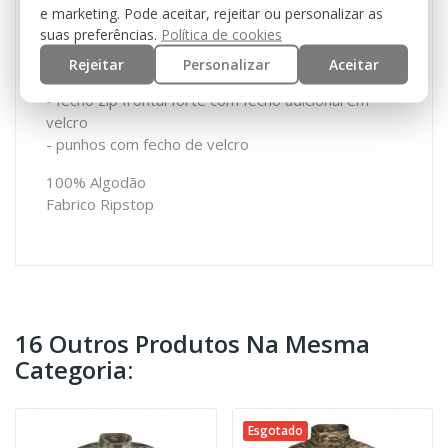
- cotovelos podem ser reforçados com estofos
e marketing. Pode aceitar, rejeitar ou personalizar as
- 2 bolsos de ombro com fecho de velcro
suas preferências.
Política de cookies
- 3 velcros para fixação de patch/nome
Rejeitar
Personalizar
Aceitar
- gola alta
- fecho zip frontal forte com fecho adicional em
velcro
- punhos com fecho de velcro
100% Algodão
Fabrico Ripstop
16 Outros Produtos Na Mesma
Categoria:
Esgotado