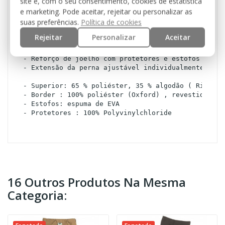
site e, com o seu consentimento, cookies de estatística
e marketing. Pode aceitar, rejeitar ou personalizar as
- 2 bolsos da coxa grandes com fecho zip

suas preferências.
Política de cookies
- 2 grandes bolsos traseiros com aba e gancho

- 2 pequenos bolsos com fecho de gancho e laço

Rejeitar
Personalizar
Aceitar
- presilhas de largura

- Fecho Zip ao longo das calças para tornar fácil v
- Reforço de joelho com protetores e estofos

- Extensão da perna ajustável individualmente
- Superior: 65 % poliéster, 35 % algodão ( Ripstop
- Border : 100% poliéster (Oxford) , revestido de 
- Estofos: espuma de EVA
- Protetores : 100% Polyvinylchloride
16 Outros Produtos Na Mesma
Categoria: