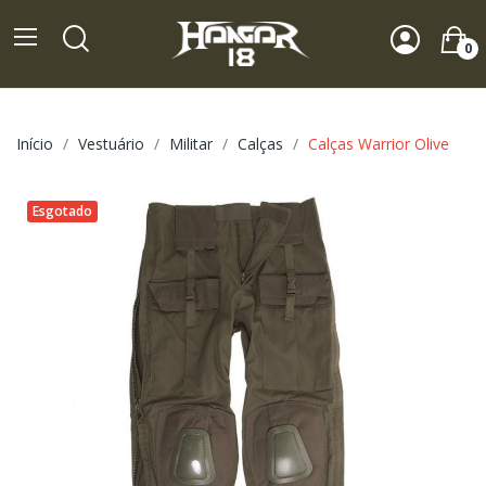
0
Início
Vestuário
Militar
Calças
Calças Warrior Olive
Esgotado