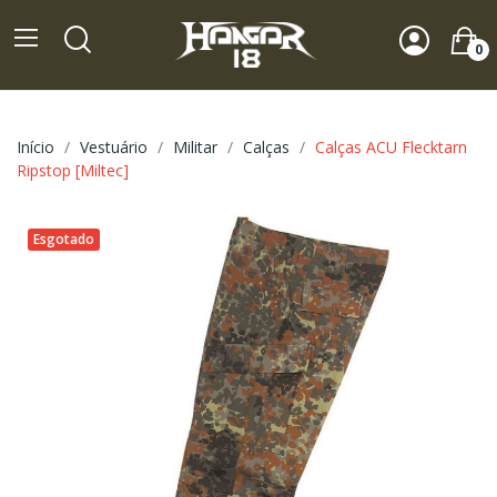
0
Início
Vestuário
Militar
Calças
Calças ACU Flecktarn
Ripstop [Miltec]
Esgotado