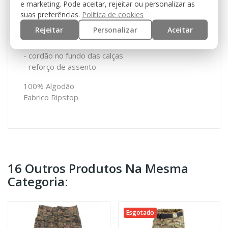
e marketing. Pode aceitar, rejeitar ou personalizar as
- joelheiras podem ser reforçadas com estofos
suas preferências.
Política de cookies
- 2 bolsos de perna laterais com fecho em velcro
Rejeitar
Personalizar
Aceitar
- 2 bolsos de perna laterais com fecho em velcro e
cordão de segurança
- cordão no fundo das calças
- reforço de assento
100% Algodão
Fabrico Ripstop
16 Outros Produtos Na Mesma
Categoria:
Esgotado