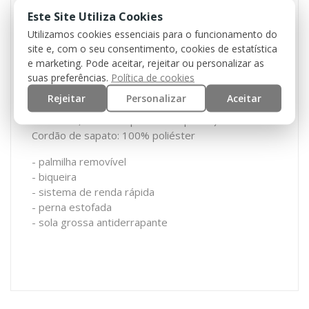
Este Site Utiliza Cookies
Superior: 100% poliéster (Multicam® original)
Utilizamos cookies essenciais para o funcionamento do
Peça de couro: 100% camurça (vaca)
site e, com o seu consentimento, cookies de estatística
Forro: 100% poliéster (espuma)
e marketing. Pode aceitar, rejeitar ou personalizar as
Outsole: borracha com EVA (alta qualidade, espuma
suas preferências.
Política de cookies
isolada excelente, mantém o pé seco e quente)
Rejeitar
Personalizar
Aceitar
Palmilha: EVA (alta qualidade, espuma isolada
excelente, manter o pé seco e quente)
Cordão de sapato: 100% poliéster
- palmilha removível
- biqueira
- sistema de renda rápida
- perna estofada
- sola grossa antiderrapante