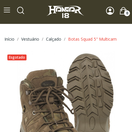
0
Início
Vestuário
Calçado
Botas Squad 5" Multicam
Esgotado