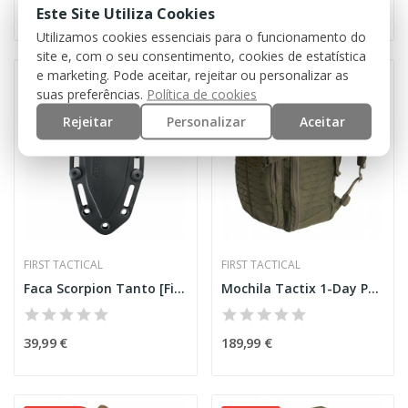
99,99 €
129,99 €
Este Site Utiliza Cookies
Utilizamos cookies essenciais para o funcionamento do
site e, com o seu consentimento, cookies de estatística
e marketing. Pode aceitar, rejeitar ou personalizar as
Esgotado
Esgotado
suas preferências.
Política de cookies
Rejeitar
Personalizar
Aceitar
FIRST TACTICAL
FIRST TACTICAL
Faca Scorpion Tanto [First Tactical]
Mochila Tactix 1-Day PLUS OD [First Tactical]
39,99 €
189,99 €