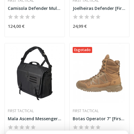
FIRST TACTICAL
FIRST TACTICAL
Camisola Defender Multicam® [First Tactical]
Joelheiras Defender [First Tactical]
124,00 €
24,99 €
Esgotado
FIRST TACTICAL
FIRST TACTICAL
Mala Ascend Messenger 25L Preta [First Tactical]
Botas Operator 7" [First Tactical]