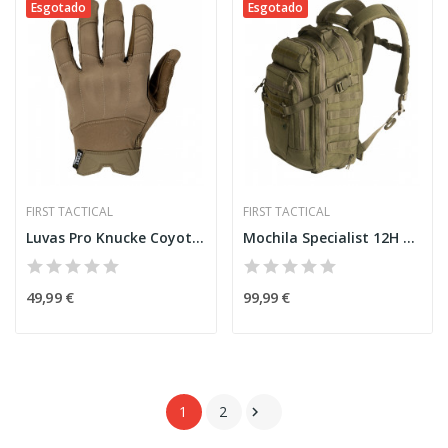
Esgotado
Esgotado
FIRST TACTICAL
FIRST TACTICAL
Luvas Pro Knucke Coyote [First Tactical]
Mochila Specialist 12H OD [First Tactical]
49,99 €
99,99 €
1
2
