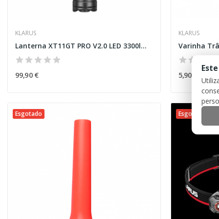
KLARUS
KLARUS
Lanterna XT11GT PRO V2.0 LED 3300lm [Klarus]
Varinha Trâ
Este
99,90 €
5,90 €
Utili
conse
perso
Esgotado
Esgotado