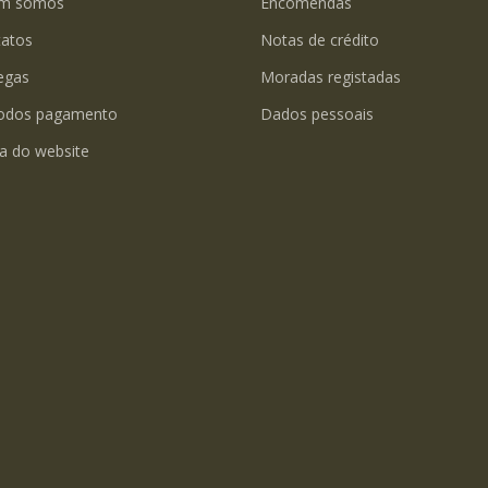
m somos
Encomendas
tatos
Notas de crédito
egas
Moradas registadas
odos pagamento
Dados pessoais
a do website