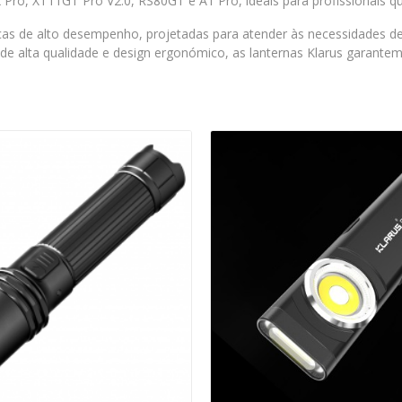
ro, XT11GT Pro V2.0, RS80GT e A1 Pro, ideais para profissionais que
s de alto desempenho, projetadas para atender às necessidades de pr
 alta qualidade e design ergonómico, as lanternas Klarus garantem p