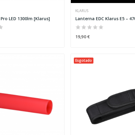
KLARUS
Pro LED 1300lm [Klarus]
Lanterna EDC Klarus E5 – 470
19,90 €
Esgotado