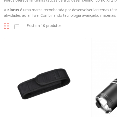
Klarus oferece lanternas táticas de alto desempenho, como XT21X P
A
Klarus
é uma marca reconhecida por desenvolver lanternas tática
atividades ao ar livre.
Combinando tecnologia avançada, materiais de
Existem 10 produtos.