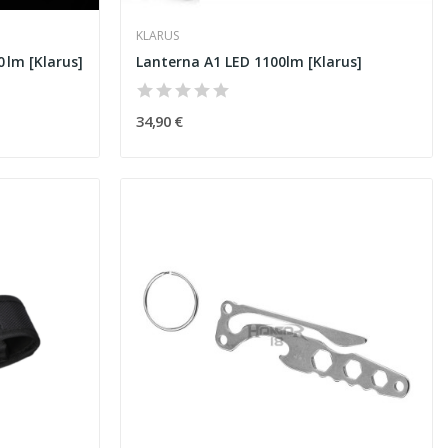
KLARUS
 lm [Klarus]
Lanterna A1 LED 1100lm [Klarus]
34,90 €