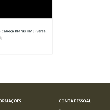
Lanterna de Cabeça Klarus HM3 (versão...
FORMAÇÕES
CONTA PESSOAL