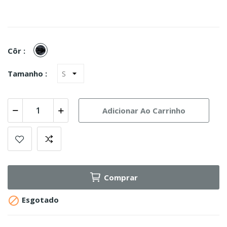
A-
Côr :
TACS
LE
Tamanho :
Adicionar Ao Carrinho
Comprar

Esgotado