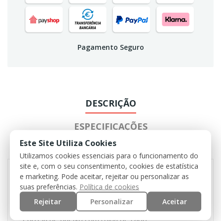
Pagamento Seguro
DESCRIÇÃO
ESPECIFICAÇÕES
Este Site Utiliza Cookies
AVALIAÇÃO
Utilizamos cookies essenciais para o funcionamento do
site e, com o seu consentimento, cookies de estatística
e marketing. Pode aceitar, rejeitar ou personalizar as
suas preferências.
Política de cookies
Faixa de chapéu larga com molle
Rejeitar
Personalizar
Aceitar
4 buracos de ventilação laterais blindados
Correia de queixo com rolha de cabo