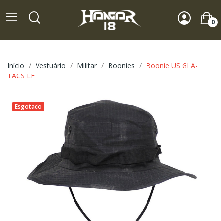
0
Início
Vestuário
Militar
Boonies
Boonie US GI A-
TACS LE
Esgotado