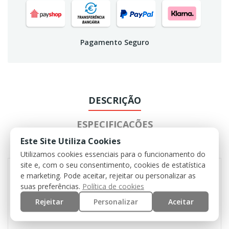
Pagamento Seguro
DESCRIÇÃO
ESPECIFICAÇÕES
Este Site Utiliza Cookies
AVALIAÇÃO
Utilizamos cookies essenciais para o funcionamento do
site e, com o seu consentimento, cookies de estatística
e marketing. Pode aceitar, rejeitar ou personalizar as
suas preferências.
Política de cookies
Faixa de chapéu larga com molle
4 buracos de ventilação laterais blindados
Rejeitar
Personalizar
Aceitar
Correia de queixo com rolha de cabo