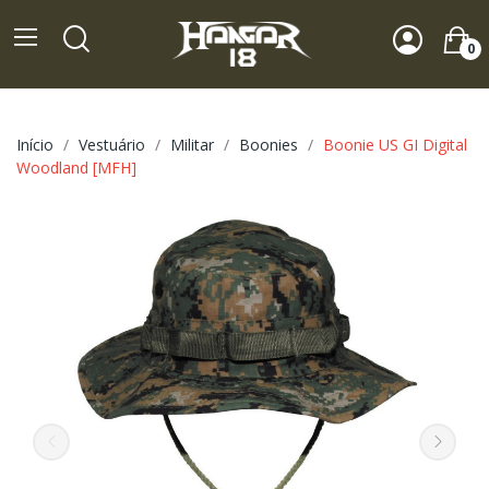
0
Início
Vestuário
Militar
Boonies
Boonie US GI Digital
Woodland [MFH]