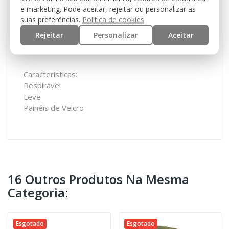
FRENTE: 9 x 5 cm
e marketing. Pode aceitar, rejeitar ou personalizar as
TOP: 6 x 5,5 cm
suas preferências.
Política de cookies
TRASEIRO: 4,5 x 4 cm
Rejeitar
Personalizar
Aceitar
CORREIA DE AJUSTE: 8 x 2,5 cm
Características:
Respirável
Leve
Painéis de Velcro
16 Outros Produtos Na Mesma
Categoria:
Esgotado
Esgotado