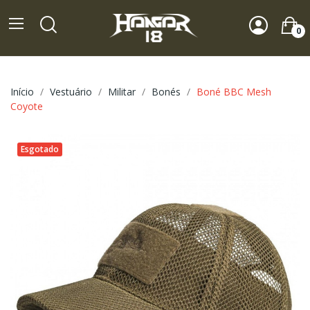
0
Início
Vestuário
Militar
Bonés
Boné BBC Mesh
Coyote
Esgotado