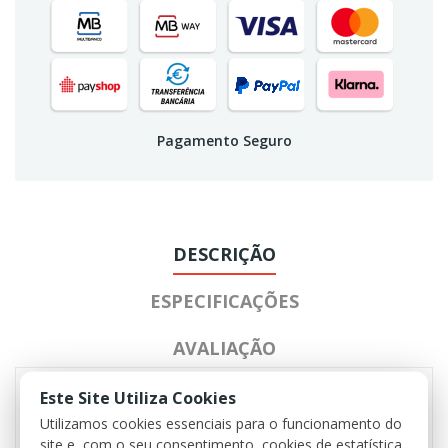
Pagamento Seguro
DESCRIÇÃO
ESPECIFICAÇÕES
AVALIAÇÃO
Este Site Utiliza Cookies
Utilizamos cookies essenciais para o funcionamento do
Dimensões dos painéis de Velcro:
site e, com o seu consentimento, cookies de estatística