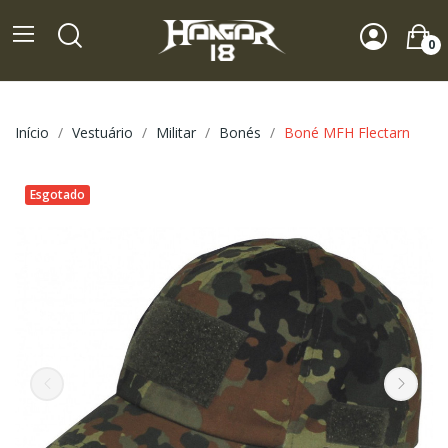
0
Início
Vestuário
Militar
Bonés
Boné MFH Flectarn
Esgotado