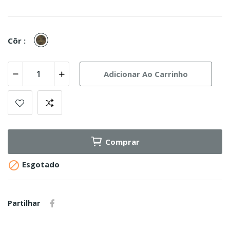
Flecktarn
Côr :
Adicionar Ao Carrinho
Comprar

Esgotado
Partilhar