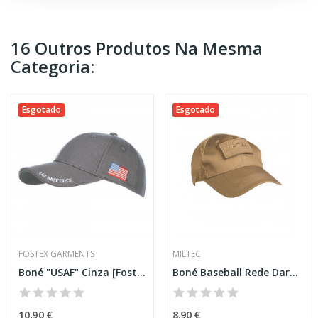
16 Outros Produtos Na Mesma
Categoria:
Esgotado
Esgotado
FOSTEX GARMENTS
MILTEC
Boné "USAF" Cinza [Fostex]
Boné Baseball Rede Dark Coyote [Miltec]
10,90 €
8,90 €