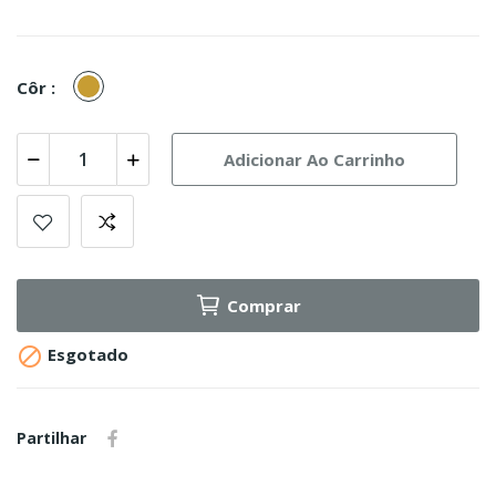
Coyote
Côr :
Adicionar Ao Carrinho
Comprar

Esgotado
Partilhar