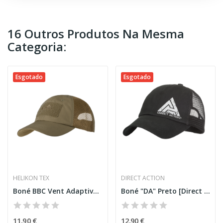
16 Outros Produtos Na Mesma
Categoria:
Esgotado
Esgotado
HELIKON TEX
DIRECT ACTION
Boné BBC Vent Adaptive Green [Helikon-Tex]
Boné "DA" Preto [Direct Action]
11,90 €
12,90 €