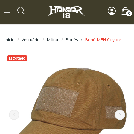
0
Início
Vestuário
Militar
Bonés
Boné MFH Coyote
Esgotado