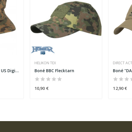
HELIKON TEX
DIRECT AC
Quico "Marine Corps" US Digital Woodland
Boné BBC Flecktarn
Boné "DA"
10,90 €
12,90 €