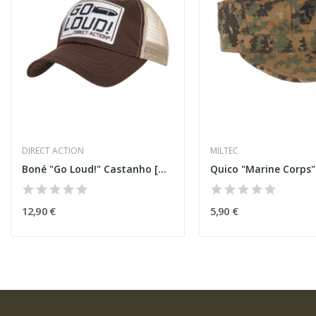
DIRECT ACTION
MILTEC
Boné "Go Loud!" Castanho [Direct Action]
12,90 €
5,90 €