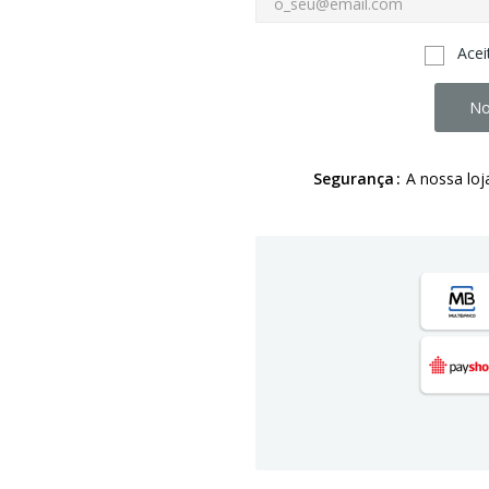
Acei
No
Segurança
A nossa loj