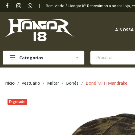
Bem-vindo à Hangar18! Renovámos a nossa loja, 
A NOSSA
Categorias
Início
Vestuário
Militar
Bonés
Boné MFH Mandrake
Esgotado