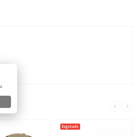
ou
Esgotado