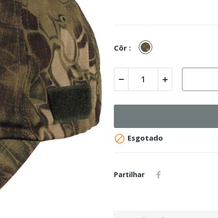
Mandrake
Côr :

Esgotado
Partilhar