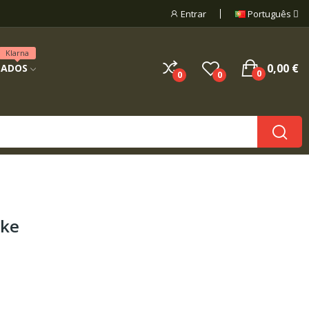
Entrar
Português
Klarna
0,00 €
NADOS
0
0
0
ke