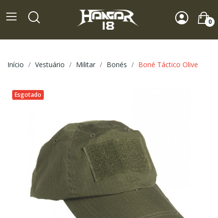
0
Início
Vestuário
Militar
Bonés
Boné Táctico Olive
Esgotado