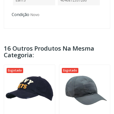
Ean13
4046872337260
Condição
Novo
16 Outros Produtos Na Mesma
Categoria:
Esgotado
Esgotado