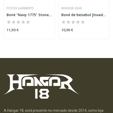
FOSTEX GARMENTS
INVADER GEAR
Boné "Navy 1775" Stone Washed Azul [Fostex]
Boné de beisebol [Invader Gear]
11,90 €
10,90 €
A Hangar 18, está presente no mercado desde 2014, como loja