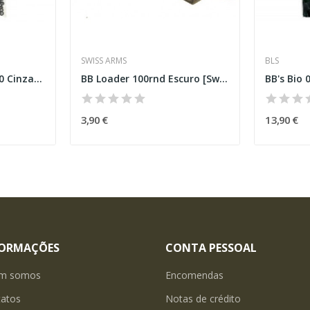
SWISS ARMS
BLS
BB Guarder 0.40g 1000 Cinza Escuro
BB Loader 100rnd Escuro [Swiss Arms]
BB's Bio 
3,90 €
13,90 €
FORMAÇÕES
CONTA PESSOAL
m somos
Encomendas
tatos
Notas de crédito