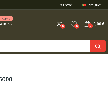
Entrar
Português
Klarna
0,00 €
NADOS
0
0
0
 5000