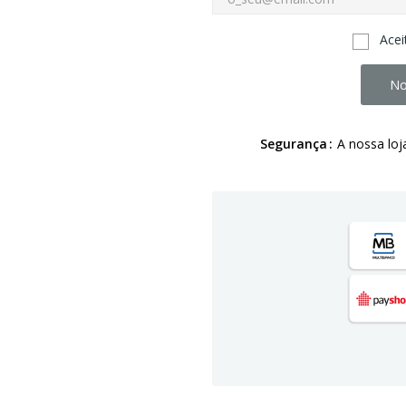
Acei
No
Segurança
A nossa loj