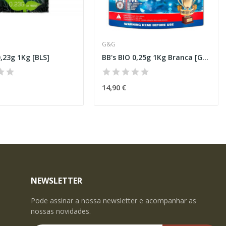
G&G
0,23g 1Kg [BLS]
BB's BIO 0,25g 1Kg Branca [G&G]
14,90 €
NEWSLETTER
Pode assinar a nossa newsletter e acompanhar as
nossas novidades.