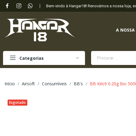
Bem-vindo à Hangar18! Renovámos a nossa loja, 
A NOSSA
Categorias
Início
Airsoft
Consumíveis
BB's
BB Kilo9 0.20g Bio 500
Esgotado