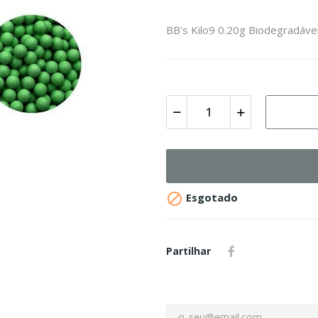
BB's Kilo9 0.20g Biodegradáve

Esgotado
Partilhar