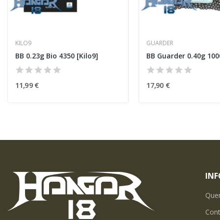
KILO9
GUARDER
BB 0.23g Bio 4350 [Kilo9]
11,99 €
17,90 €
IN
Que
Con