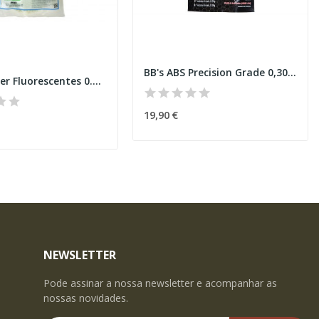
BB's ABS Precision Grade 0,30g 4000 rds [RWA]
BB Guarder Fluorescentes 0.25g 4000
19,90 €
NEWSLETTER
Pode assinar a nossa newsletter e acompanhar as
nossas novidades.