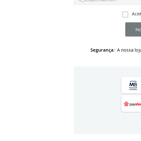
Acei
No
Segurança
A nossa loj