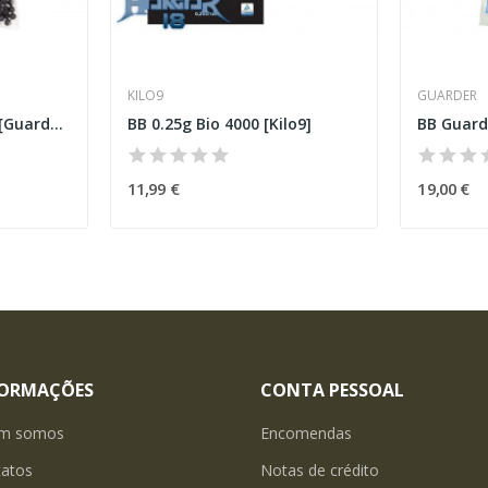
KILO9
GUARDER
BB 0.43g 1000 Pretas [Guarder]
BB 0.25g Bio 4000 [Kilo9]
11,99 €
19,00 €
FORMAÇÕES
CONTA PESSOAL
m somos
Encomendas
tatos
Notas de crédito