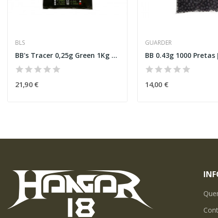
BLS
GUARDER
BB's Tracer 0,25g Green 1Kg [BLS]
21,90 €
14,00 €
IN
Que
Con