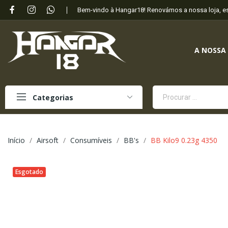
Bem-vindo à Hangar18! Renovámos a nossa loja, 
A NOSSA
Categorias
Início
Airsoft
Consumíveis
BB's
BB Kilo9 0.23g 4350
Esgotado